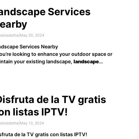
turas y ganar experiencia laboral valiosa. En este
andscape Services
ículo, exploraremos cómo es trabajar en cruceros y
é …
earby
oloradotha
|
May 20, 2024
ndscape Services Nearby
you’re looking to enhance your outdoor space or
ntain your existing landscape,
landscape
rvices
can make a significant difference. Whether
’re a homeowner, business owner, or property
ager, having a well-designed and well-maintained
dscape can improve curb appeal, create a relaxing
Disfruta de la TV gratis
vironment, and add …
on listas IPTV!
oloradotha
|
May 13, 2024
sfruta de la TV gratis con listas IPTV!