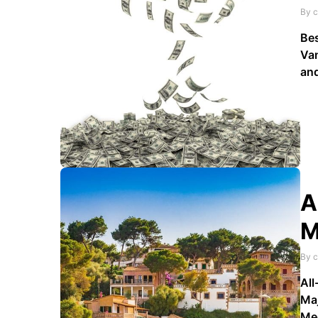
By c
Be
Van
an
inv
gro
the
Van
A
M
By c
All
Maj
Med