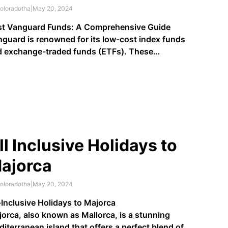
oloradotha
|
May 20, 2024
st Vanguard Funds: A Comprehensive Guide
guard is renowned for its low-cost index funds
d exchange-traded funds (ETFs). These
estment vehicles offer diversification, long-term
wth potential, and expense ratios that won’t break
 bank. In this article, we’ll explore some of the best
guard funds across different asset …
ll Inclusive Holidays to
ajorca
oloradotha
|
May 20, 2024
-Inclusive Holidays to Majorca
orca, also known as Mallorca, is a stunning
iterranean island that offers a perfect blend of