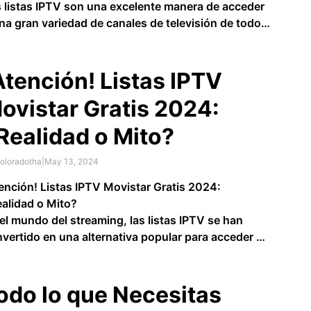
 listas IPTV son una excelente manera de acceder
na gran variedad de canales de televisión de todo
mundo sin necesidad de pagar una suscripción.
as listas contienen enlaces a los streams de los
ales, lo que te permite verlos …
Atención! Listas IPTV
ovistar Gratis 2024:
Realidad o Mito?
oloradotha
|
May 13, 2024
ención! Listas IPTV Movistar Gratis 2024:
alidad o Mito?
el mundo del streaming, las listas IPTV se han
vertido en una alternativa popular para acceder a
 gran variedad de canales de televisión por
ernet. Sin embargo,
encontrar listas IPTV de
istar completamente gratis y legales puede ser
odo lo que Necesitas
 …