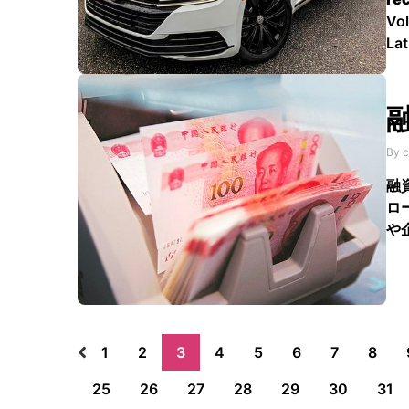
Vol
Lat
esp
per
pr
By c
融
ロ
や
1
2
3
4
5
6
7
8
25
26
27
28
29
30
31