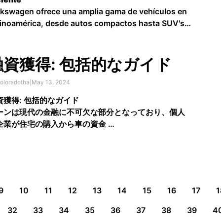
kswagen ofrece una amplia gama de vehículos en
inoamérica, desde autos compactos hasta SUV's
aciosas. Para ayudarte a encontrar el auto
fecto para tus necesidades y presupuesto, te
esentamos una guía …
融資獲得: 包括的なガイド
oloradotha
|
May 13, 2024
資獲得: 包括的なガイド
ーンは現代の金融に不可欠な部分となっており、個人
企業が住宅の購入から車の資金 …
9
10
11
12
13
14
15
16
17
1
32
33
34
35
36
37
38
39
4