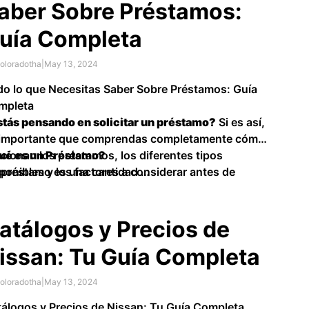
aber Sobre Préstamos:
uía Completa
oloradotha
|
May 13, 2024
o lo que Necesitas Saber Sobre Préstamos: Guía
mpleta
tás pensando en solicitar un préstamo?
Si es así,
 importante que comprendas completamente cómo
cionan los préstamos, los diferentes tipos
ué es un Préstamo?
ponibles y los factores a considerar antes de
 préstamo es una cantidad …
ar una decisión.
atálogos y Precios de
issan: Tu Guía Completa
oloradotha
|
May 13, 2024
álogos y Precios de Nissan: Tu Guía Completa