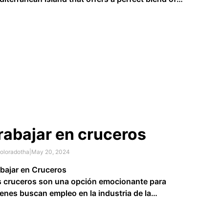
ural beauty, rich history, and vibrant culture. If
’re planning a vacation, consider an all-inclusive
iday to Majorca. In this article, we’ll explore the
efits of all-inclusive packages …
rabajar en cruceros
oloradotha
|
May 20, 2024
bajar en Cruceros
 cruceros son una opción emocionante para
enes buscan empleo en la industria de la
pitalidad y el turismo. Trabajar en un crucero
ece la oportunidad de viajar, conocer diferentes