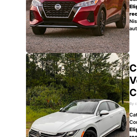
Eli
re
Nis
aut
ayu
nec
co
C
V
C
By c
Cat
Co
Eli
re