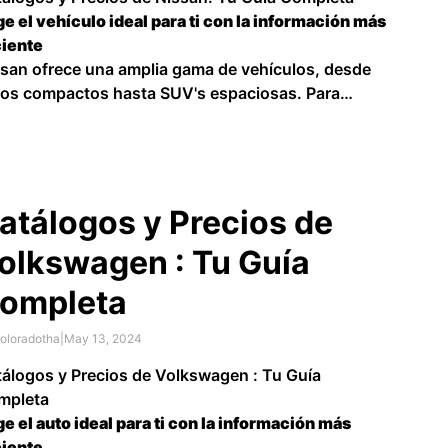
ge el vehículo ideal para ti con la información más
ciente
san ofrece una amplia gama de vehículos, desde
os compactos hasta SUV's espaciosas. Para
darte a encontrar el vehículo perfecto para tus
esidades y presupuesto, te presentamos una guía
mpleta con …
atálogos y Precios de
olkswagen : Tu Guía
ompleta
oloradotha
|
May 13, 2024
álogos y Precios de Volkswagen : Tu Guía
mpleta
ge el auto ideal para ti con la información más
ciente