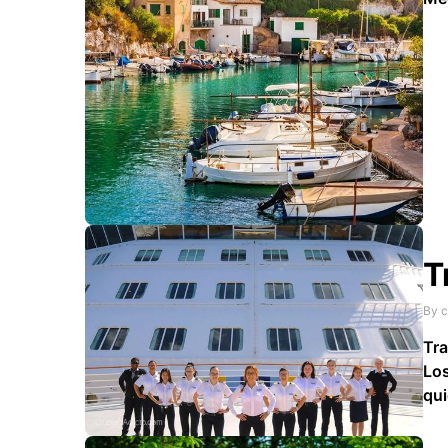
nat
you
hol
ben
T
By c
Tra
Los
qui
hos
ofr