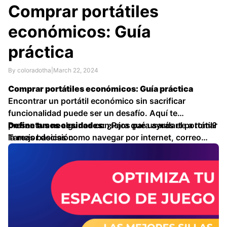
Comprar portátiles
económicos: Guía
práctica
By coloradotha
|
March 22, 2024
Comprar portátiles económicos: Guía práctica
Encontrar un portátil económico sin sacrificar
funcionalidad puede ser un desafío. Aquí te
presentamos algunos consejos para ayudarte a tomar
Define tus necesidades:
¿Para qué usarás el portátil?
la mejor decisión:
Tareas básicas como navegar por internet, correo
electrónico y procesamiento de textos no requieren …