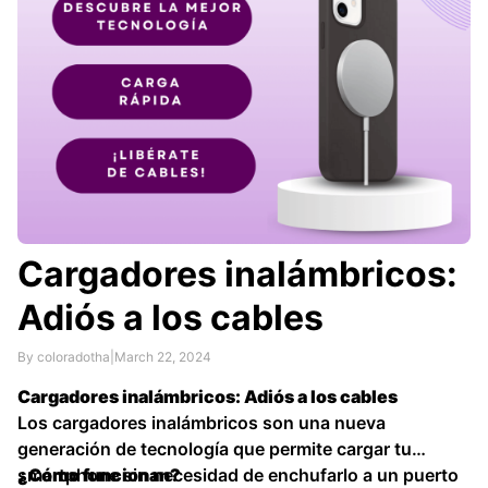
Cargadores inalámbricos:
Adiós a los cables
By coloradotha
|
March 22, 2024
Cargadores inalámbricos: Adiós a los cables
Los cargadores inalámbricos son una nueva
generación de tecnología que permite cargar tu
smartphone sin necesidad de enchufarlo a un puerto
¿Cómo funcionan?