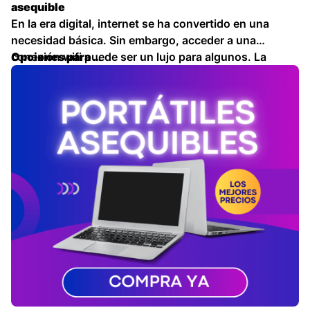
asequible
En la era digital, internet se ha convertido en una
necesidad básica. Sin embargo, acceder a una
conexión wifi puede ser un lujo para algunos. La
Opciones para …
buena noticia es que existen alternativas para obtener
wifi a un precio asequible.