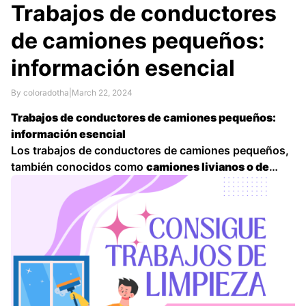
Trabajos de conductores
de camiones pequeños:
información esencial
By coloradotha
|
March 22, 2024
Trabajos de conductores de camiones pequeños:
información esencial
Los trabajos de conductores de camiones pequeños,
también conocidos como
camiones livianos o de
reparto
, son una opción laboral
en constante
demanda
. Si te atrae la idea de conducir, explorar
nuevos lugares y trabajar con diferentes tipos de
personas, este podría ser …