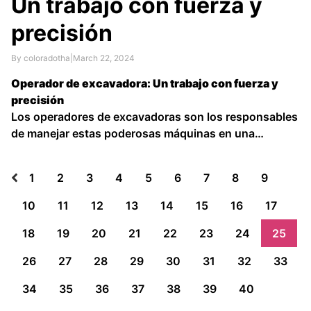
Un trabajo con fuerza y
precisión
By coloradotha
|
March 22, 2024
Operador de excavadora: Un trabajo con fuerza y
precisión
Los operadores de excavadoras son los responsables
de manejar estas poderosas máquinas en una
variedad de proyectos de construcción, excavación y
demolición. Su trabajo requiere una combinación de
1
2
3
4
5
6
7
8
9
fuerza física, precisión y habilidades técnicas para
operar la excavadora de manera segura …
10
11
12
13
14
15
16
17
18
19
20
21
22
23
24
25
26
27
28
29
30
31
32
33
34
35
36
37
38
39
40