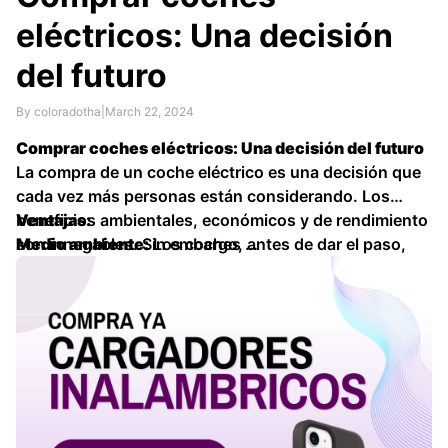
eléctricos: Una decisión
del futuro
By coloradotha
|
March 22, 2024
Comprar coches eléctricos: Una decisión del futuro
La compra de un coche eléctrico es una decisión que
cada vez más personas están considerando. Los
beneficios ambientales, económicos y de rendimiento
Ventajas:
son innegables. Sin embargo, antes de dar el paso,
Medio ambiente:
Los coches …
hay algunos aspectos importantes a considerar.