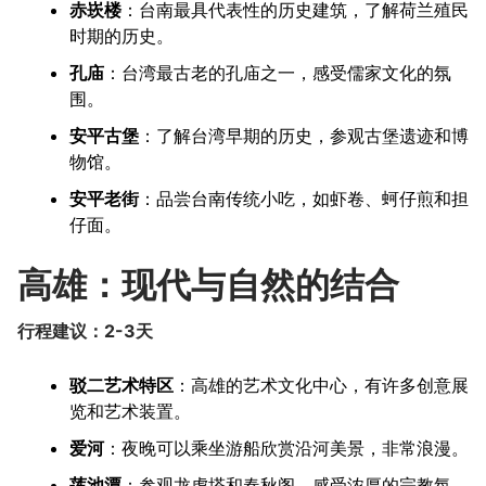
赤崁楼
：台南最具代表性的历史建筑，了解荷兰殖民
时期的历史。
孔庙
：台湾最古老的孔庙之一，感受儒家文化的氛
围。
安平古堡
：了解台湾早期的历史，参观古堡遗迹和博
物馆。
安平老街
：品尝台南传统小吃，如虾卷、蚵仔煎和担
仔面。
高雄：现代与自然的结合
行程建议：2-3天
驳二艺术特区
：高雄的艺术文化中心，有许多创意展
览和艺术装置。
爱河
：夜晚可以乘坐游船欣赏沿河美景，非常浪漫。
莲池潭
：参观龙虎塔和春秋阁，感受浓厚的宗教氛