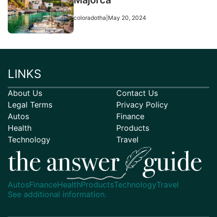
coloradotha
|
May 20, 2024
LINKS
About Us
Contact Us
Legal Terms
Privacy Policy
Autos
Finance
Health
Products
Technology
Travel
Autos
Finance
Health
Products
Technology
Travel
See additional information.